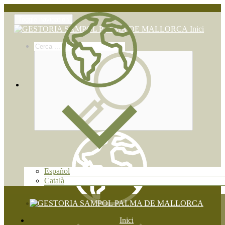
Toggle navigation
Inici
Español
Català
Inici