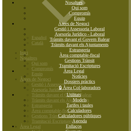
Nosaltres
Qui som
Compromís
Equip
Àrees de Negoci
Gestió i Assessoria Laboral
Asesoría Jurídico - Laboral
Español
Tràmits davant el Govern Balear
Català
Tràmits davant els Ajuntaments
Estrangeria
Inici
Àrea comptable-fiscal
Nosaltres
Gestions Trànsit
Qui som
Tramitació Escriptures
Compromís
Àrea Legal
Equip
Notícies
Àrees de Negoci
Dossiers pràctics
Gestió i Assessoria Laboral
🔒 Àrea Col·laboradors
Asesoría Jurídico - Laboral
Utilitats
Tràmits davant el Govern Balear
Models
Tràmits davant els Ajuntaments
Tarifes i taules
Estrangeria
Calculadores
Àrea comptable-fiscal
Calculadores públiques
Gestions Trànsit
Agenda
Tramitació Escriptures
Enllaços
Àrea Legal