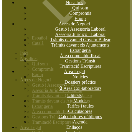
Nosaltres
Qui som
Compromís
Equip
Àrees de Negoci
Gestió i Assessoria Laboral
Asesoría Jurídico - Laboral
Español
Tràmits davant el Govern Balear
Català
Tràmits davant els Ajuntaments
Estrangeria
Inici
Àrea comptable-fiscal
Nosaltres
Gestions Trànsit
Qui som
Tramitació Escriptures
Compromís
Àrea Legal
Equip
Notícies
Àrees de Negoci
Dossiers pràctics
Gestió i Assessoria Laboral
🔒 Àrea Col·laboradors
Asesoría Jurídico - Laboral
Utilitats
Tràmits davant el Govern Balear
Models
Tràmits davant els Ajuntaments
Tarifes i taules
Estrangeria
Calculadores
Àrea comptable-fiscal
Calculadores públiques
Gestions Trànsit
Agenda
Tramitació Escriptures
Enllaços
Àrea Legal