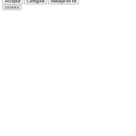
Acceptar
Configurar
Rebutjar-ho tot
COOKIES