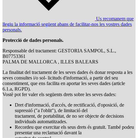
Us recomanem que
llegiu la informació següent abans de facilitar-nos les vostres dades
personals.
Protecció de dades personals.
Responsable del tractament: GESTORIA SAMPOL, S.L.,
B07753361
PALMA DE MALLORCA , ILLES BALEARS
La finalitat del tractament de les seves dades és donar resposta a les
seves consultes i/o sol- licituds d'informació, a partir del seu
consentiment, que ens facilita en aportar les seves dades (article
6.1.a, RGPD).
Vostè pot fer valer els següents drets sobre les seves dades:
Dret d'informació, d'accés, de rectificació, d'oposició, de
supressió ("a l'oblit"), de limitació del
tractament, de portabilitat, de no ser objecte de decisions
individuals automatitzades.
Recordeu que exercitar els seus drets és gratuït. També podeu
presentar una reclamació davant la