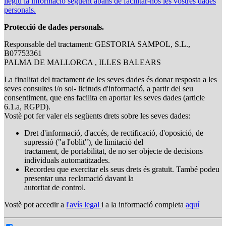
llegiu la informació següent abans de facilitar-nos les vostres dades
personals.
Protecció de dades personals.
Responsable del tractament: GESTORIA SAMPOL, S.L.,
B07753361
PALMA DE MALLORCA , ILLES BALEARS
La finalitat del tractament de les seves dades és donar resposta a les
seves consultes i/o sol- licituds d'informació, a partir del seu
consentiment, que ens facilita en aportar les seves dades (article
6.1.a, RGPD).
Vostè pot fer valer els següents drets sobre les seves dades:
Dret d'informació, d'accés, de rectificació, d'oposició, de
supressió ("a l'oblit"), de limitació del
tractament, de portabilitat, de no ser objecte de decisions
individuals automatitzades.
Recordeu que exercitar els seus drets és gratuït. També podeu
presentar una reclamació davant la
autoritat de control.
Vostè pot accedir a
l'avís legal
i a la informació completa
aquí