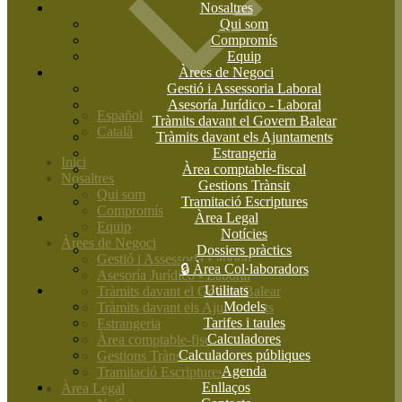
Nosaltres
Qui som
Compromís
Equip
Àrees de Negoci
Gestió i Assessoria Laboral
Asesoría Jurídico - Laboral
Español
Tràmits davant el Govern Balear
Català
Tràmits davant els Ajuntaments
Estrangeria
Inici
Àrea comptable-fiscal
Nosaltres
Gestions Trànsit
Qui som
Tramitació Escriptures
Compromís
Àrea Legal
Equip
Notícies
Àrees de Negoci
Dossiers pràctics
Gestió i Assessoria Laboral
🔒 Àrea Col·laboradors
Asesoría Jurídico - Laboral
Utilitats
Tràmits davant el Govern Balear
Models
Tràmits davant els Ajuntaments
Tarifes i taules
Estrangeria
Calculadores
Àrea comptable-fiscal
Calculadores públiques
Gestions Trànsit
Agenda
Tramitació Escriptures
Enllaços
Àrea Legal