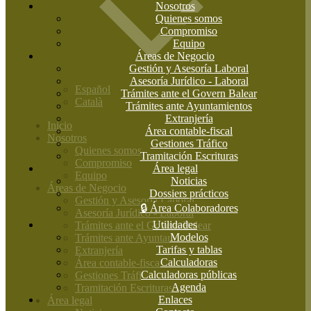
Nosotros
Quienes somos
Compromiso
Equipo
Áreas de Negocio
Gestión y Asesoría Laboral
Asesoría Jurídico - Laboral
Español
Trámites ante el Govern Balear
Català
Trámites ante Ayuntamientos
Extranjería
Inicio
Área contable-fiscal
Nosotros
Gestiones Tráfico
Quienes somos
Tramitación Escrituras
Compromiso
Área legal
Equipo
Noticias
Áreas de Negocio
Dossiers prácticos
Gestión y Asesoría Laboral
🔒 Área Colaboradores
Asesoría Jurídico - Laboral
Utilidades
Trámites ante el Govern Balear
Modelos
Trámites ante Ayuntamientos
Tarifas y tablas
Extranjería
Calculadoras
Área contable-fiscal
Calculadoras públicas
Gestiones Tráfico
Agenda
Tramitación Escrituras
Enlaces
Área legal