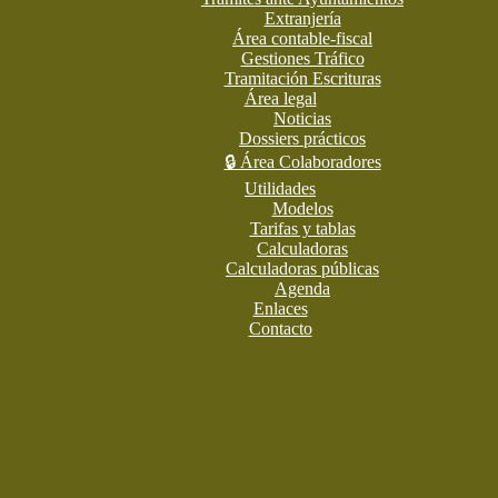
Extranjería
Área contable-fiscal
Gestiones Tráfico
Tramitación Escrituras
Área legal
Noticias
Dossiers prácticos
🔒 Área Colaboradores
Utilidades
Modelos
Tarifas y tablas
Calculadoras
Calculadoras públicas
Agenda
Enlaces
Contacto