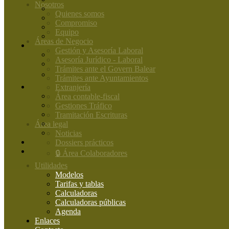
Nosotros
Quienes somos
Compromiso
Equipo
Áreas de Negocio
Gestión y Asesoría Laboral
Asesoría Jurídico - Laboral
Trámites ante el Govern Balear
Trámites ante Ayuntamientos
Extranjería
Área contable-fiscal
Gestiones Tráfico
Tramitación Escrituras
Área legal
Noticias
Dossiers prácticos
🔒 Área Colaboradores
Utilidades
Modelos
Tarifas y tablas
Calculadoras
Calculadoras públicas
Agenda
Enlaces