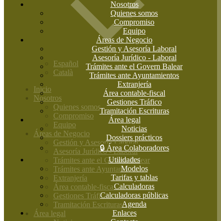
Nosotros
Quienes somos
Compromiso
Equipo
Áreas de Negocio
Gestión y Asesoría Laboral
Asesoría Jurídico - Laboral
Español
Trámites ante el Govern Balear
Català
Trámites ante Ayuntamientos
Extranjería
Inicio
Área contable-fiscal
Nosotros
Gestiones Tráfico
Quienes somos
Tramitación Escrituras
Compromiso
Área legal
Equipo
Noticias
Áreas de Negocio
Dossiers prácticos
Gestión y Asesoría Laboral
🔒 Área Colaboradores
Asesoría Jurídico - Laboral
Utilidades
Trámites ante el Govern Balear
Modelos
Trámites ante Ayuntamientos
Tarifas y tablas
Extranjería
Calculadoras
Área contable-fiscal
Calculadoras públicas
Gestiones Tráfico
Agenda
Tramitación Escrituras
Enlaces
Área legal